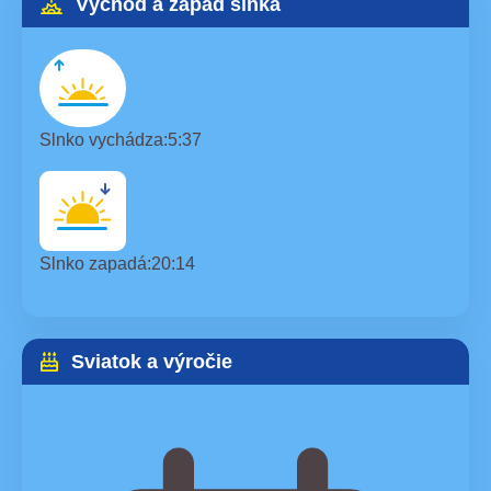
Východ a západ slnka
Slnko vychádza:
5:37
Slnko zapadá:
20:14
Sviatok a výročie