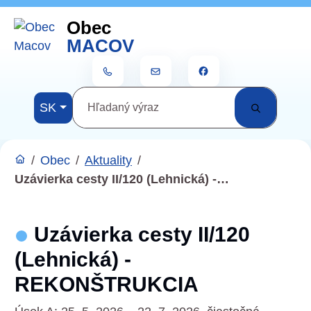
Rovno na obsah
Rovno na menu
Obec
Menu
MACOV
+421 911 420 201
ocumacov@gmail.com
Slovensky
SK
Hľadaný výraz
/
Obec
/
Aktuality
/
Uzávierka cesty II/120 (Lehnická) -…
Uzávierka cesty II/120
(Lehnická) -
REKONŠTRUKCIA