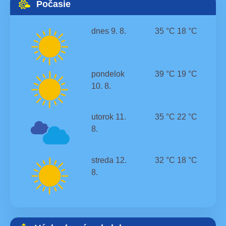
Počasie
dnes
9. 8.
35 °C
18 °C
pondelok
39 °C
19 °C
10. 8.
utorok
11.
35 °C
22 °C
8.
streda
12.
32 °C
18 °C
8.