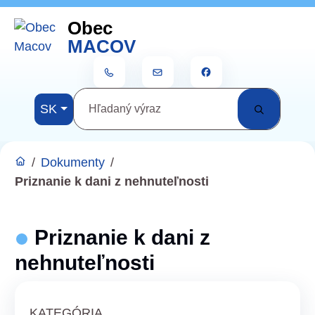
Rovno na obsah
Rovno na menu
Obec
Menu
MACOV
+421 911 420 201
ocumacov@gmail.com
Slovensky
SK
Hľadaný výraz
/
Dokumenty
/
Priznanie k dani z nehnuteľnosti
Priznanie k dani z
nehnuteľnosti
KATEGÓRIA