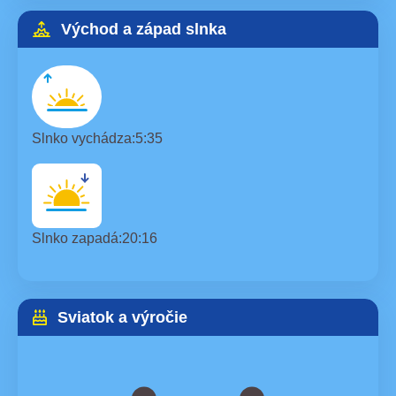
Východ a západ slnka
Slnko vychádza:
5:35
Slnko zapadá:
20:16
Sviatok a výročie