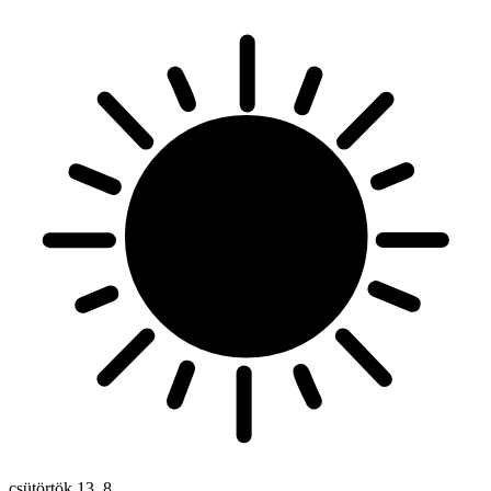
csütörtök
13. 8.