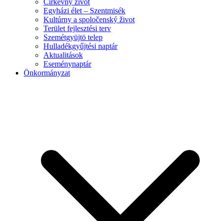
Cirkevný život
Egyházi élet – Szentmisék
Kultúrny a spoločenský život
Terület fejlesztési terv
Szemétgyüjtö telep
Hulladékgyűjtési naptár
Aktualitások
Eseménynaptár
Önkormányzat