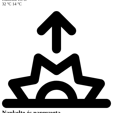
32 °C
14 °C
Napkelte és napnyugta