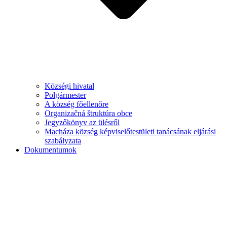
Kōzségi hivatal
Polgármester
A község főellenőre
Organizačná štruktúra obce
Jegyzőkönyv az ülésről
Macháza község képviselőtestületi tanácsának eljárási
szabályzata
Dokumentumok