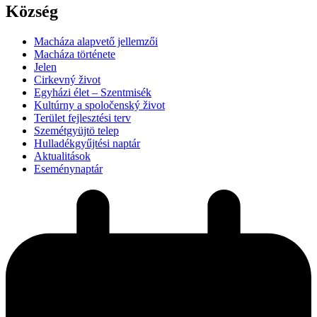
Község
Macháza alapvető jellemzői
Macháza története
Jelen
Cirkevný život
Egyházi élet – Szentmisék
Kultúrny a spoločenský život
Terület fejlesztési terv
Szemétgyüjtö telep
Hulladékgyűjtési naptár
Aktualitások
Eseménynaptár