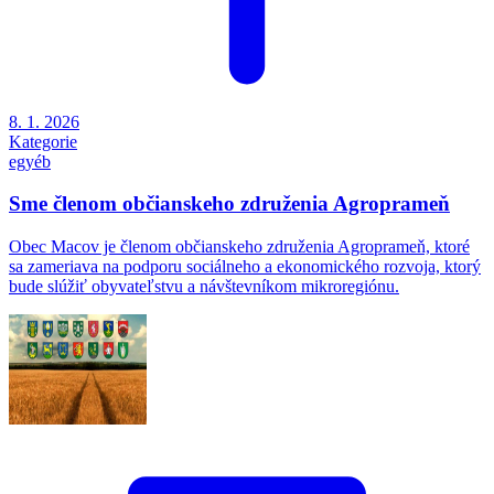
8. 1. 2026
Kategorie
egyéb
Sme členom občianskeho združenia Agroprameň
Obec Macov je členom občianskeho združenia Agroprameň, ktoré
sa zameriava na podporu sociálneho a ekonomického rozvoja, ktorý
bude slúžiť obyvateľstvu a návštevníkom mikroregiónu.