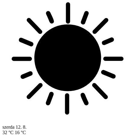
szerda
12. 8.
32 °C
16 °C