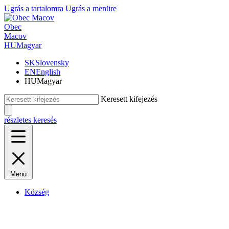
Ugrás a tartalomra
Ugrás a menüre
Obec
Macov
HU
Magyar
SK
Slovensky
EN
English
HU
Magyar
Keresett kifejezés
részletes keresés
Menü
Község