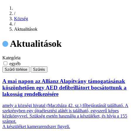
/
Község
/
Aktualitások
Aktualitások
Kategória
egyéb
Szűrő törlése
Szűrés
A mai napon az Allianz Alapítvány támogatásának
köszönhetően egy AED defibrillátort bocsátottunk a
lakosság rendelkezésére
amely a községi hivatal (Maczháza 42. sz.) főbejáratánál található. A
szekrényben egy újraélesztési alátét is található, egyszerű képes
kézikönyvvel. Szükség esetén használja a készüléket, és hívja a 155
számot.
A készüléket kamerarendszer figyeli.