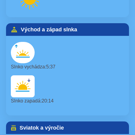
Východ a západ slnka
Slnko vychádza:
5:37
Slnko zapadá:
20:14
Sviatok a výročie