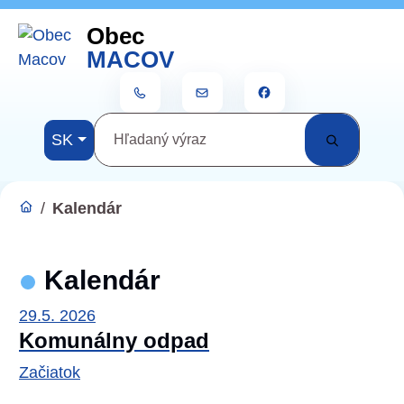
Rovno na obsah
Rovno na menu
Obec
Menu
MACOV
+421 911 420 201
ocumacov@gmail.com
Slovensky
SK
Hľadaný výraz
/
Kalendár
Kalendár
29.5.
2026
Komunálny odpad
Začiatok